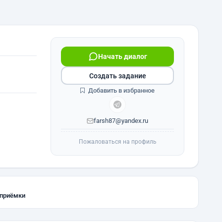
Начать диалог
Создать задание
Добавить в избранное
farsh87@yandex.ru
Пожаловаться на профиль
 приёмки