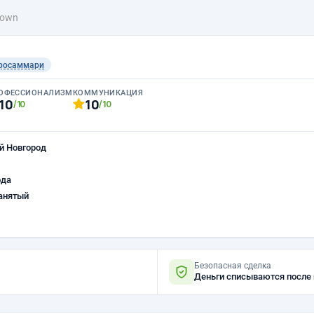
rown
росаммари
ОФЕССИОНАЛИЗМ
КОММУНИКАЦИЯ
10
10
/10
/10
й Новгород
ода
анятый
Безопасная сделка
Деньги списываются после