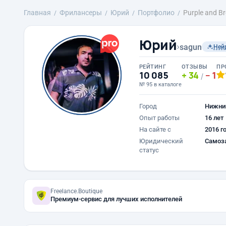
Главная
Фрилансеры
Юрий
Портфолио
Purple and B
Юрий
›
sagun
Ней
РЕЙТИНГ
ОТЗЫВЫ
ПР
10 085
34
1
/
№ 95 в каталоге
Город
Нижни
Опыт работы
16 лет
На сайте с
2016 г
Юридический
Самоз
статус
Freelance.Boutique
Премиум-сервис для лучших исполнителей