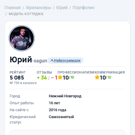
Главная
Фрилансеры
Юрий
Портфолио
модель коттеджа
Юрий
›
sagun
Нейросаммари
РЕЙТИНГ
ОТЗЫВЫ
ПРОФЕССИОНАЛИЗМ
КОММУНИКАЦИЯ
5 085
34
1
10
10
/10
/10
/
№ 730 в каталоге
Город
Нижний Новгород
Опыт работы
16 лет
На сайте с
2016 года
Юридический
Самозанятый
статус