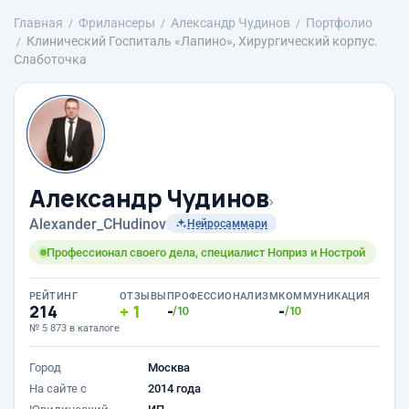
Главная
Фрилансеры
Александр Чудинов
Портфолио
Клинический Госпиталь «Лапино», Хирургический корпус.
Слаботочка
Александр Чудинов
›
Alexander_CHudinov
Нейросаммари
Профессионал своего дела, специалист Ноприз и Нострой
РЕЙТИНГ
ОТЗЫВЫ
ПРОФЕССИОНАЛИЗМ
КОММУНИКАЦИЯ
214
1
-
-
/10
/10
№ 5 873 в каталоге
Город
Москва
На сайте с
2014 года