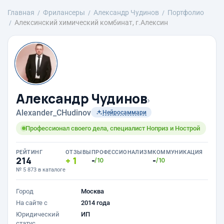
Главная
Фрилансеры
Александр Чудинов
Портфолио
Алексинский химический комбинат, г.Алексин
Александр Чудинов
›
Alexander_CHudinov
Нейросаммари
Профессионал своего дела, специалист Ноприз и Нострой
РЕЙТИНГ
ОТЗЫВЫ
ПРОФЕССИОНАЛИЗМ
КОММУНИКАЦИЯ
214
1
-
-
/10
/10
№ 5 873 в каталоге
Город
Москва
На сайте с
2014 года
Юридический
ИП
статус