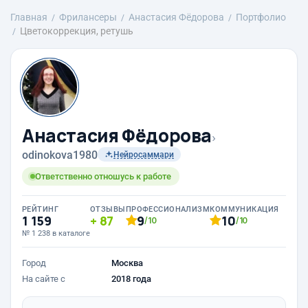
Главная
Фрилансеры
Анастасия Фёдорова
Портфолио
Цветокоррекция, ретушь
Анастасия Фёдорова
›
odinokova1980
Нейросаммари
Ответственно отношусь к работе
РЕЙТИНГ
ОТЗЫВЫ
ПРОФЕССИОНАЛИЗМ
КОММУНИКАЦИЯ
1 159
87
9
10
/10
/10
№ 1 238 в каталоге
Город
Москва
На сайте с
2018 года