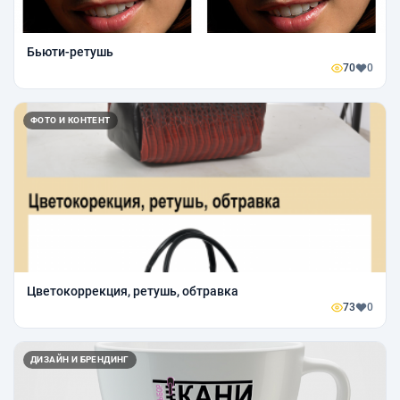
Бьюти-ретушь
70
0
ФОТО И КОНТЕНТ
Цветокоррекция, ретушь, обтравка
73
0
ДИЗАЙН И БРЕНДИНГ