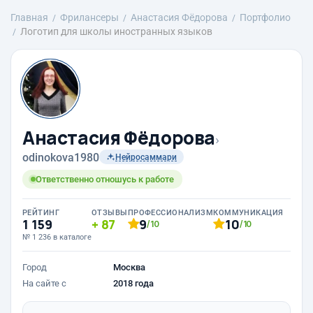
Главная
Фрилансеры
Анастасия Фёдорова
Портфолио
Логотип для школы иностранных языков
Анастасия Фёдорова
›
odinokova1980
Нейросаммари
Ответственно отношусь к работе
РЕЙТИНГ
ОТЗЫВЫ
ПРОФЕССИОНАЛИЗМ
КОММУНИКАЦИЯ
1 159
87
9
10
/10
/10
№ 1 236 в каталоге
Город
Москва
На сайте с
2018 года