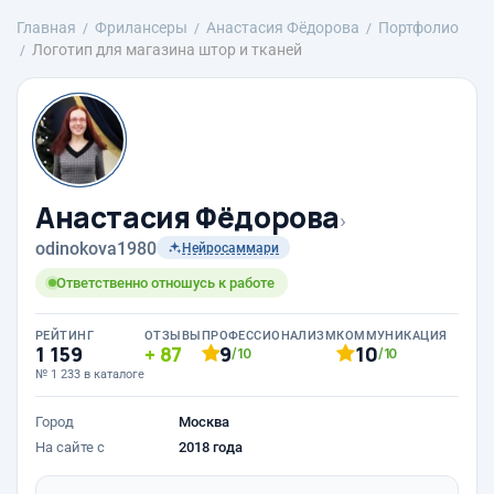
Главная
Фрилансеры
Анастасия Фёдорова
Портфолио
Логотип для магазина штор и тканей
Анастасия Фёдорова
›
odinokova1980
Нейросаммари
Ответственно отношусь к работе
РЕЙТИНГ
ОТЗЫВЫ
ПРОФЕССИОНАЛИЗМ
КОММУНИКАЦИЯ
1 159
87
9
10
/10
/10
№ 1 233 в каталоге
Город
Москва
На сайте с
2018 года