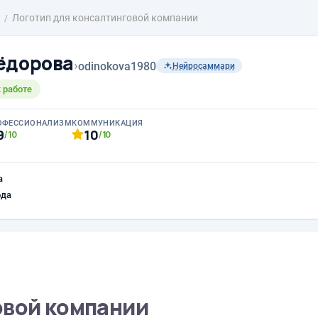
Логотип для консалтинговой компании
ёдорова
›
odinokova1980
Нейросаммари
 работе
ОФЕССИОНАЛИЗМ
КОММУНИКАЦИЯ
9
10
/10
/10
а
ода
овой компании