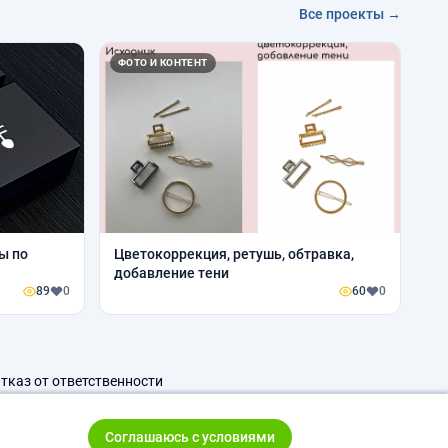
Все проекты →
ФОТО И КОНТЕНТ
ы по
Цветокоррекция, ретушь, обтравка,
добавление тени
89
0
60
0
тказ от ответственности
Соглашаюсь с условиями