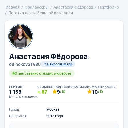
Главная
Фрилансеры
Анастасия Фёдорова
Портфолио
Логотип для мебельной компании
Анастасия Фёдорова
›
odinokova1980
Нейросаммари
Ответственно отношусь к работе
РЕЙТИНГ
ОТЗЫВЫ
ПРОФЕССИОНАЛИЗМ
КОММУНИКАЦИЯ
1 159
87
9
10
/10
/10
№ 1 235 в каталоге
Город
Москва
На сайте с
2018 года