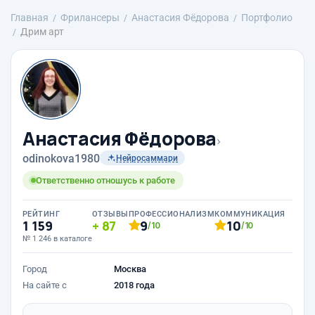
Главная
Фрилансеры
Анастасия Фёдорова
Портфолио
Дрим арт
Анастасия Фёдорова
›
odinokova1980
Нейросаммари
Ответственно отношусь к работе
РЕЙТИНГ
ОТЗЫВЫ
ПРОФЕССИОНАЛИЗМ
КОММУНИКАЦИЯ
1 159
87
9
10
/10
/10
№ 1 246 в каталоге
Город
Москва
На сайте с
2018 года