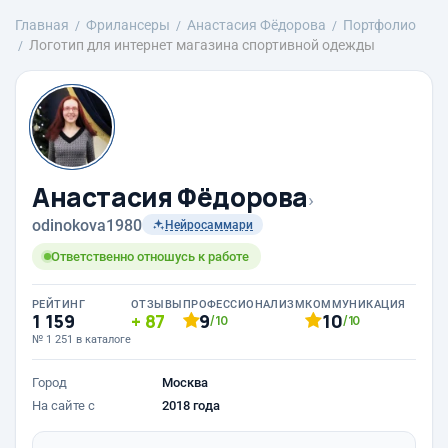
Главная
Фрилансеры
Анастасия Фёдорова
Портфолио
Логотип для интернет магазина спортивной одежды
Анастасия Фёдорова
›
odinokova1980
Нейросаммари
Ответственно отношусь к работе
РЕЙТИНГ
ОТЗЫВЫ
ПРОФЕССИОНАЛИЗМ
КОММУНИКАЦИЯ
1 159
87
9
10
/10
/10
№ 1 251 в каталоге
Город
Москва
На сайте с
2018 года