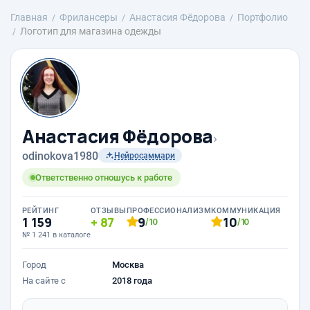
Главная
Фрилансеры
Анастасия Фёдорова
Портфолио
Логотип для магазина одежды
Анастасия Фёдорова
›
odinokova1980
Нейросаммари
Ответственно отношусь к работе
РЕЙТИНГ
ОТЗЫВЫ
ПРОФЕССИОНАЛИЗМ
КОММУНИКАЦИЯ
1 159
87
9
10
/10
/10
№ 1 241 в каталоге
Город
Москва
На сайте с
2018 года