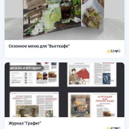
Сезонное меню для "Вьеткафе"
53
0
ДИЗАЙН И БРЕНДИНГ
Журнал "Графит"
42
0