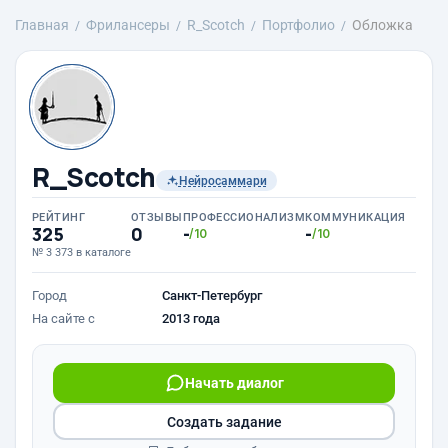
Главная
Фрилансеры
R_Scotch
Портфолио
Обложка
R_Scotch
Нейросаммари
РЕЙТИНГ
ОТЗЫВЫ
ПРОФЕССИОНАЛИЗМ
КОММУНИКАЦИЯ
325
0
-
-
/10
/10
№ 3 373 в каталоге
Город
Санкт-Петербург
На сайте с
2013 года
Начать диалог
Создать задание