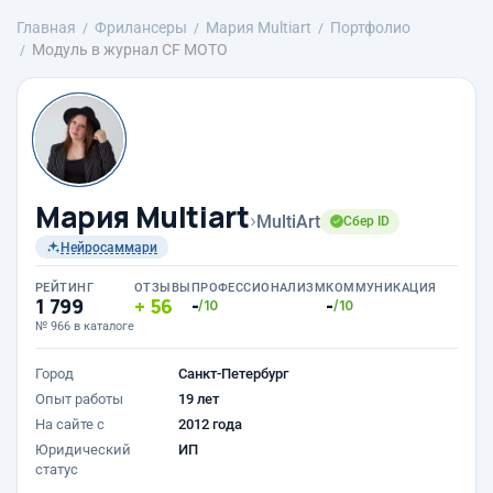
Главная
Фрилансеры
Мария Multiart
Портфолио
Модуль в журнал CF MOTO
Мария Multiart
›
MultiArt
Сбер ID
Нейросаммари
РЕЙТИНГ
ОТЗЫВЫ
ПРОФЕССИОНАЛИЗМ
КОММУНИКАЦИЯ
1 799
56
-
-
/10
/10
№ 966 в каталоге
Город
Санкт-Петербург
Опыт работы
19 лет
На сайте с
2012 года
Юридический
ИП
статус