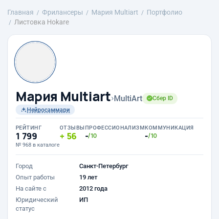
Главная
Фрилансеры
Мария Multiart
Портфолио
Листовка Hokare
Мария Multiart
›
MultiArt
Сбер ID
Нейросаммари
РЕЙТИНГ
ОТЗЫВЫ
ПРОФЕССИОНАЛИЗМ
КОММУНИКАЦИЯ
1 799
56
-
-
/10
/10
№ 968 в каталоге
Город
Санкт-Петербург
Опыт работы
19 лет
На сайте с
2012 года
Юридический
ИП
статус