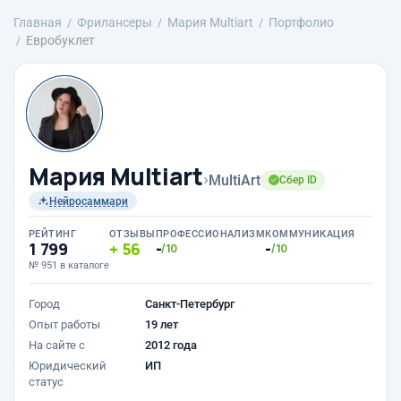
Главная
Фрилансеры
Мария Multiart
Портфолио
Евробуклет
Мария Multiart
›
MultiArt
Сбер ID
Нейросаммари
РЕЙТИНГ
ОТЗЫВЫ
ПРОФЕССИОНАЛИЗМ
КОММУНИКАЦИЯ
1 799
56
-
-
/10
/10
№ 951 в каталоге
Город
Санкт-Петербург
Опыт работы
19 лет
На сайте с
2012 года
Юридический
ИП
статус