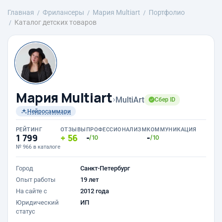
Главная
Фрилансеры
Мария Multiart
Портфолио
Каталог детских товаров
Мария Multiart
›
MultiArt
Сбер ID
Нейросаммари
РЕЙТИНГ
ОТЗЫВЫ
ПРОФЕССИОНАЛИЗМ
КОММУНИКАЦИЯ
1 799
56
-
-
/10
/10
№ 966 в каталоге
Город
Санкт-Петербург
Опыт работы
19 лет
На сайте с
2012 года
Юридический
ИП
статус