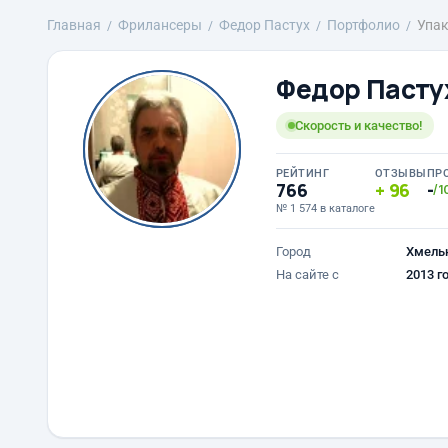
Главная
Фрилансеры
Федор Пастух
Портфолио
Упак
Федор Пасту
Скорость и качество!
РЕЙТИНГ
ОТЗЫВЫ
ПР
766
96
-
/1
№ 1 574 в каталоге
Город
Хмель
На сайте с
2013 г