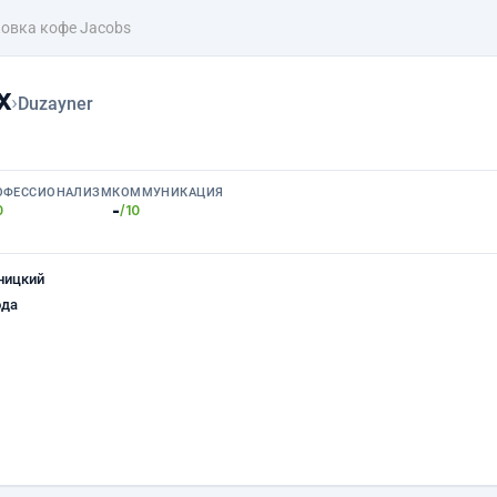
овка кофе Jacobs
х
›
Duzayner
ОФЕССИОНАЛИЗМ
КОММУНИКАЦИЯ
-
0
/10
ницкий
ода