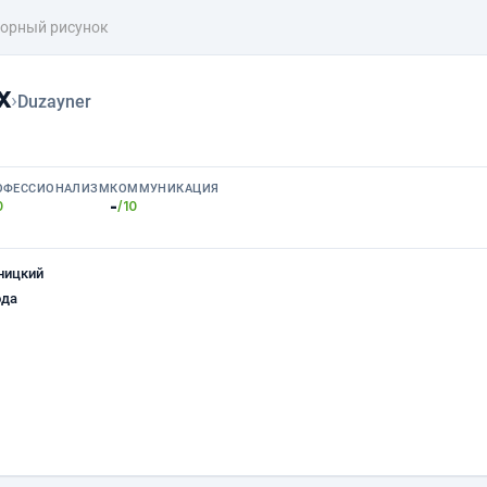
орный рисунок
х
›
Duzayner
ОФЕССИОНАЛИЗМ
КОММУНИКАЦИЯ
-
0
/10
ницкий
ода