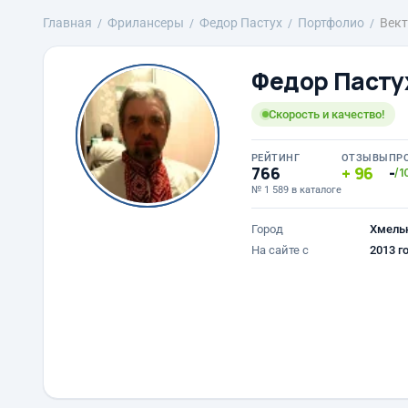
Главная
Фрилансеры
Федор Пастух
Портфолио
Вект
Федор Пасту
Скорость и качество!
РЕЙТИНГ
ОТЗЫВЫ
ПР
766
96
-
/1
№ 1 589 в каталоге
Город
Хмель
На сайте с
2013 г