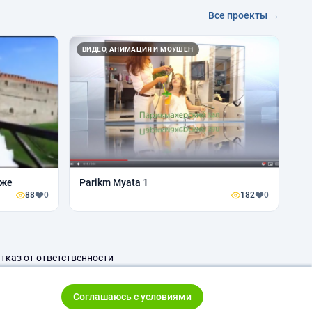
Все проекты →
ВИДЕО, АНИМАЦИЯ И МОУШЕН
оже
Parikm Myata 1
88
0
182
0
тказ от ответственности
Соглашаюсь с условиями