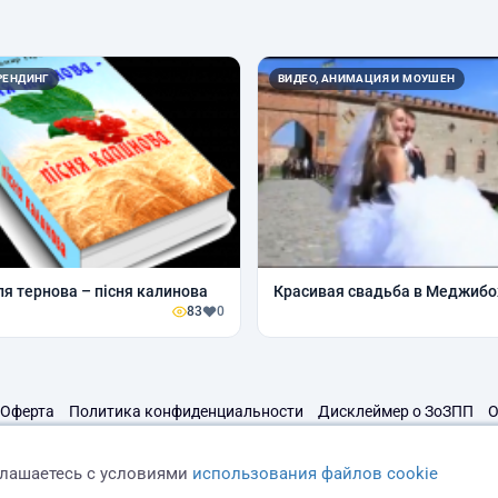
РЕНДИНГ
ВИДЕО, АНИМАЦИЯ И МОУШЕН
ля тернова – пісня калинова
Красивая свадьба в Меджиб
83
0
Оферта
Политика конфиденциальности
Дисклеймер о ЗоЗПП
О
глашаетесь с условиями
использования файлов cookie