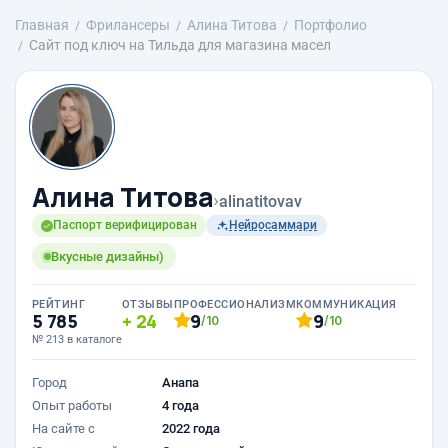
Главная
Фрилансеры
Алина Титова
Портфолио
Сайт под ключ на Тильда для магазина масел
Алина Титова
›
alinatitovav
Паспорт верифицирован
Нейросаммари
Вкусные дизайны)
РЕЙТИНГ
ОТЗЫВЫ
ПРОФЕССИОНАЛИЗМ
КОММУНИКАЦИЯ
5 785
24
9
9
/10
/10
№ 213 в каталоге
Город
Анапа
Опыт работы
4 года
На сайте с
2022 года