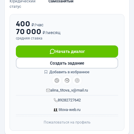
Юридический
Самозанятый
статус
400
₽/час
70 000
₽/месяц
средняя ставка
Начать диалог
Создать задание
Добавить в избранное
alina_titova_v@mail.ru
89282727642
titova-web.ru
Пожаловаться на профиль