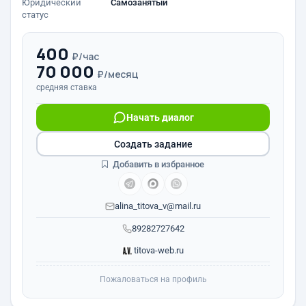
Юридический
Самозанятый
статус
400
₽/час
70 000
₽/месяц
средняя ставка
Начать диалог
Создать задание
Добавить в избранное
alina_titova_v@mail.ru
89282727642
titova-web.ru
Пожаловаться на профиль