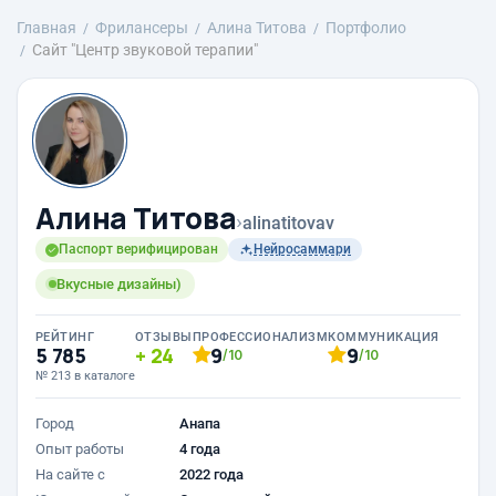
Главная
Фрилансеры
Алина Титова
Портфолио
Сайт "Центр звуковой терапии"
Алина Титова
›
alinatitovav
Паспорт верифицирован
Нейросаммари
Вкусные дизайны)
РЕЙТИНГ
ОТЗЫВЫ
ПРОФЕССИОНАЛИЗМ
КОММУНИКАЦИЯ
5 785
24
9
9
/10
/10
№ 213 в каталоге
Город
Анапа
Опыт работы
4 года
На сайте с
2022 года