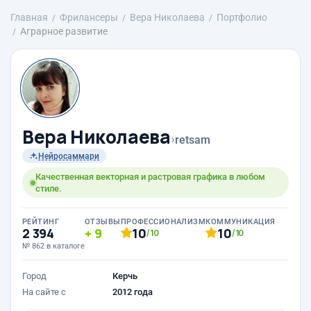
Главная
Фрилансеры
Вера Николаева
Портфолио
Аграрное развитие
Вера Николаева
›
retsam
Нейросаммари
Качественная векторная и растровая графика в любом
стиле.
РЕЙТИНГ
ОТЗЫВЫ
ПРОФЕССИОНАЛИЗМ
КОММУНИКАЦИЯ
2 394
9
10
10
/10
/10
№ 862 в каталоге
Город
Керчь
На сайте с
2012 года