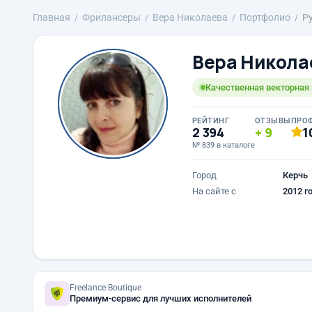
Главная
Фрилансеры
Вера Николаева
Портфолио
Р
Вера Никола
Качественная векторная 
РЕЙТИНГ
ОТЗЫВЫ
ПРО
2 394
9
1
№ 839 в каталоге
Город
Керчь
На сайте с
2012 г
Freelance.Boutique
Премиум-сервис для лучших исполнителей