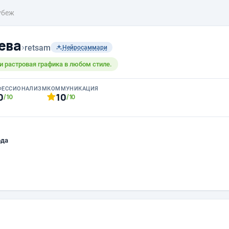
убеж
ева
›
retsam
Нейросаммари
и растровая графика в любом стиле.
ФЕССИОНАЛИЗМ
КОММУНИКАЦИЯ
0
10
/10
/10
ода