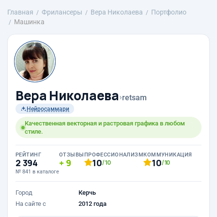
Главная
Фрилансеры
Вера Николаева
Портфолио
Машинка
Вера Николаева
›
retsam
Нейросаммари
Качественная векторная и растровая графика в любом
стиле.
РЕЙТИНГ
ОТЗЫВЫ
ПРОФЕССИОНАЛИЗМ
КОММУНИКАЦИЯ
2 394
9
10
10
/10
/10
№ 841 в каталоге
Город
Керчь
На сайте с
2012 года