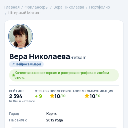
Главная
Фрилансеры
Вера Николаева
Портфолио
Шторный Магнат
Вера Николаева
›
retsam
Нейросаммари
Качественная векторная и растровая графика в любом
стиле.
РЕЙТИНГ
ОТЗЫВЫ
ПРОФЕССИОНАЛИЗМ
КОММУНИКАЦИЯ
2 394
9
10
10
/10
/10
№ 849 в каталоге
Город
Керчь
На сайте с
2012 года