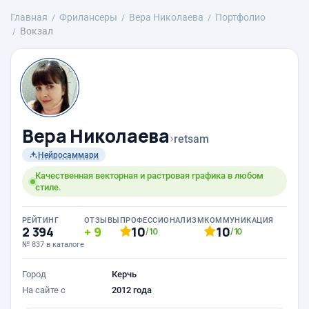
Главная
Фрилансеры
Вера Николаева
Портфолио
Вокзал
Вера Николаева
›
retsam
Нейросаммари
Качественная векторная и растровая графика в любом
стиле.
РЕЙТИНГ
ОТЗЫВЫ
ПРОФЕССИОНАЛИЗМ
КОММУНИКАЦИЯ
2 394
9
10
10
/10
/10
№ 837 в каталоге
Город
Керчь
На сайте с
2012 года