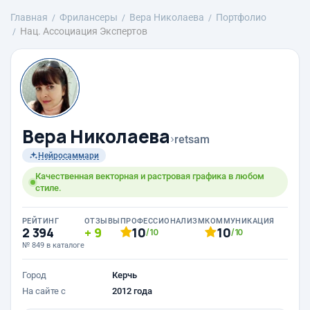
Главная
Фрилансеры
Вера Николаева
Портфолио
Нац. Ассоциация Экспертов
Вера Николаева
›
retsam
Нейросаммари
Качественная векторная и растровая графика в любом
стиле.
РЕЙТИНГ
ОТЗЫВЫ
ПРОФЕССИОНАЛИЗМ
КОММУНИКАЦИЯ
2 394
9
10
10
/10
/10
№ 849 в каталоге
Город
Керчь
На сайте с
2012 года