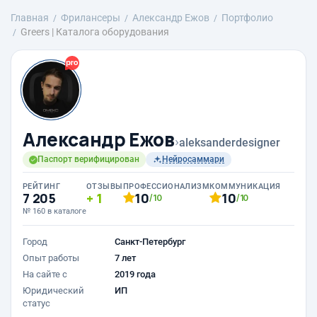
Главная
Фрилансеры
Александр Ежов
Портфолио
Greers | Каталога оборудования
Александр Ежов
›
aleksanderdesigner
Паспорт верифицирован
Нейросаммари
РЕЙТИНГ
ОТЗЫВЫ
ПРОФЕССИОНАЛИЗМ
КОММУНИКАЦИЯ
7 205
1
10
10
/10
/10
№ 160 в каталоге
Город
Санкт-Петербург
Опыт работы
7 лет
На сайте с
2019 года
Юридический
ИП
статус