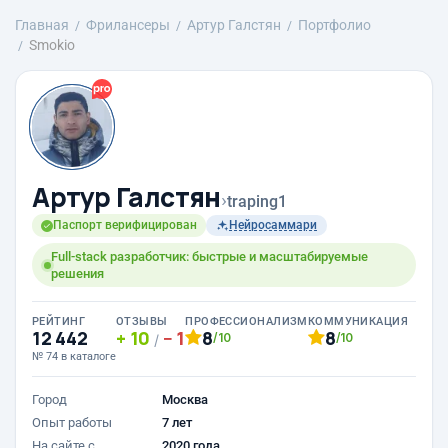
Главная
Фрилансеры
Артур Галстян
Портфолио
Smokio
Артур Галстян
›
traping1
Паспорт верифицирован
Нейросаммари
Full-stack разработчик: быстрые и масштабируемые
решения
РЕЙТИНГ
ОТЗЫВЫ
ПРОФЕССИОНАЛИЗМ
КОММУНИКАЦИЯ
12 442
10
1
8
8
/10
/10
/
№ 74 в каталоге
Город
Москва
Опыт работы
7 лет
На сайте с
2020 года