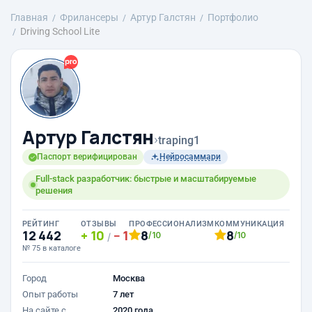
Главная
Фрилансеры
Артур Галстян
Портфолио
Driving School Lite
Артур Галстян
›
traping1
Паспорт верифицирован
Нейросаммари
Full-stack разработчик: быстрые и масштабируемые
решения
РЕЙТИНГ
ОТЗЫВЫ
ПРОФЕССИОНАЛИЗМ
КОММУНИКАЦИЯ
12 442
10
1
8
8
/10
/10
/
№ 75 в каталоге
Город
Москва
Опыт работы
7 лет
На сайте с
2020 года