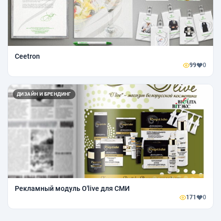
Ceetron
99
0
ДИЗАЙН И БРЕНДИНГ
Рекламный модуль O'live для СМИ
171
0