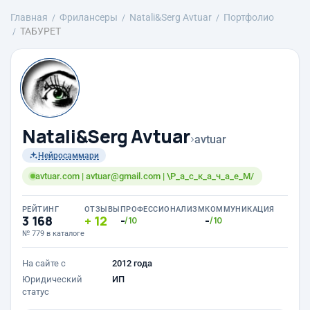
Главная
Фрилансеры
Natali&Serg Avtuar
Портфолио
ТАБУРЕТ
Natali&Serg Avtuar
›
avtuar
Нейросаммари
avtuar.com | avtuar@gmail.com | \Р_а_с_к_а_ч_а_е_М/
РЕЙТИНГ
ОТЗЫВЫ
ПРОФЕССИОНАЛИЗМ
КОММУНИКАЦИЯ
3 168
12
-
-
/10
/10
№ 779 в каталоге
На сайте с
2012 года
Юридический
ИП
статус