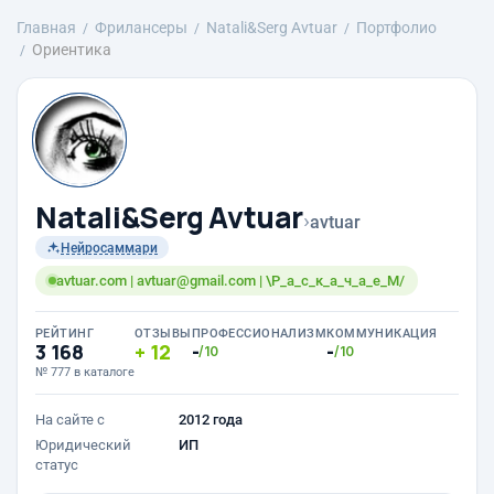
Главная
Фрилансеры
Natali&Serg Avtuar
Портфолио
Ориентика
Natali&Serg Avtuar
›
avtuar
Нейросаммари
avtuar.com | avtuar@gmail.com | \Р_а_с_к_а_ч_а_е_М/
РЕЙТИНГ
ОТЗЫВЫ
ПРОФЕССИОНАЛИЗМ
КОММУНИКАЦИЯ
3 168
12
-
-
/10
/10
№ 777 в каталоге
На сайте с
2012 года
Юридический
ИП
статус