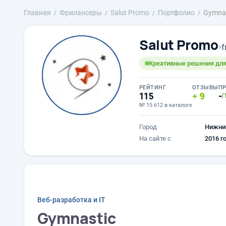
Главная
Фрилансеры
Salut Promo
Портфолио
Gymnas
Salut Promo
›
f
Креативные решения для
РЕЙТИНГ
ОТЗЫВЫ
П
115
9
-
/
№ 15 612 в каталоге
Город
Нижни
На сайте с
2016 г
Веб-разработка и IT
Gymnastic