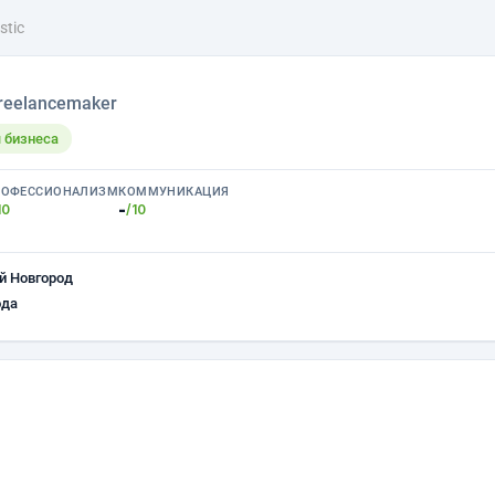
tic
reelancemaker
 бизнеса
РОФЕССИОНАЛИЗМ
КОММУНИКАЦИЯ
-
10
/10
й Новгород
ода