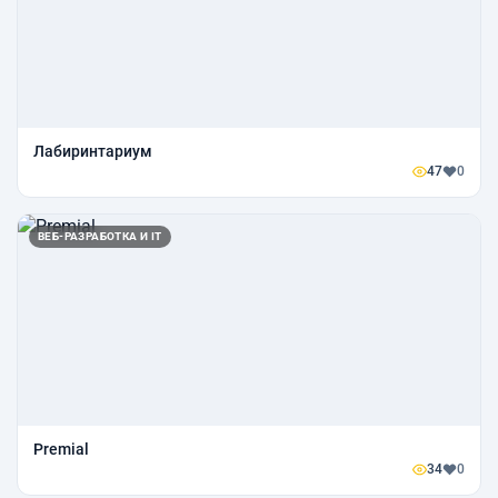
Лабиринтариум
47
0
ВЕБ-РАЗРАБОТКА И IT
Premial
34
0