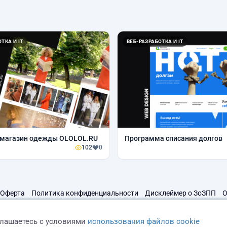
ТКА И IT
ВЕБ-РАЗРАБОТКА И IT
-магазин одежды OLOLOL.RU
Программа списания долгов
102
0
Оферта
Политика конфиденциальности
Дисклеймер о ЗоЗПП
О
глашаетесь с условиями
использования файлов cookie