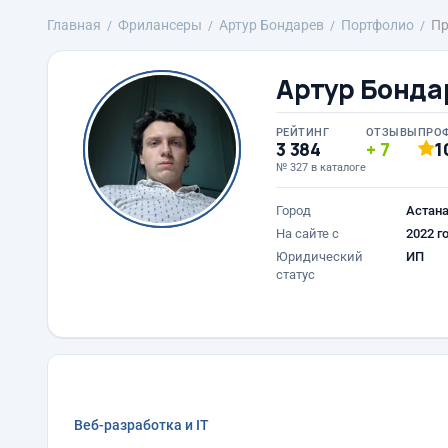
Главная
Фрилансеры
Артур Бондарев
Портфолио
Пр
Артур Бонда
РЕЙТИНГ
ОТЗЫВЫ
ПРО
3 384
7
1
№ 327 в каталоге
Город
Астан
На сайте с
2022 г
Юридический
ИП
статус
Веб-разработка и IT