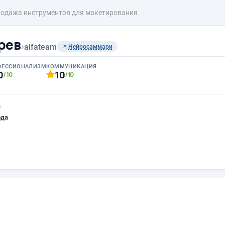
одажа инструментов для макетирования
рев
›
alfateam
Нейросаммари
ФЕССИОНАЛИЗМ
КОММУНИКАЦИЯ
0
10
/10
/10
а
ода