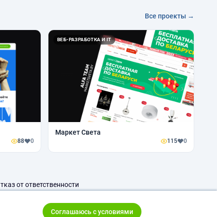
Все проекты →
ВЕБ-РАЗРАБОТКА И IT
Маркет Света
88
0
115
0
тказ от ответственности
Соглашаюсь с условиями