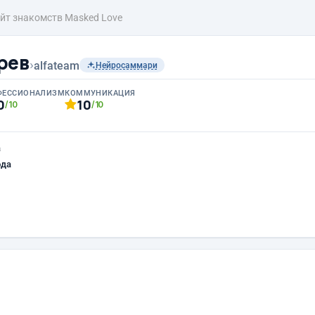
йт знакомств Masked Love
рев
›
alfateam
Нейросаммари
ФЕССИОНАЛИЗМ
КОММУНИКАЦИЯ
0
10
/10
/10
а
ода