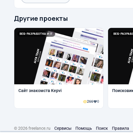
Другие проекты
ВЕБ-РАЗРАБОТКА И IT
ВЕБ-РАЗРАБО
Сайт знакомств Kepvi
Поискови
266
0
© 2026 freelance.ru
Сервисы
Помощь
Поиск
Правила