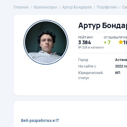
Главная
Фрилансеры
Артур Бондарев
Портфолио
Са
Артур Бонда
РЕЙТИНГ
ОТЗЫВЫ
ПРО
3 384
7
1
№ 328 в каталоге
Город
Астан
На сайте с
2022 г
Юридический
ИП
статус
Веб-разработка и IT