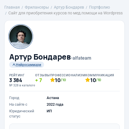
Главная
Фрилансеры
Артур Бондарев
Портфолио
Сайт для приобретения курсов по мед.помощи на Wordpress
Артур Бондарев
›
alfateam
Нейросаммари
РЕЙТИНГ
ОТЗЫВЫ
ПРОФЕССИОНАЛИЗМ
КОММУНИКАЦИЯ
3 384
7
10
10
/10
/10
№ 328 в каталоге
Город
Астана
На сайте с
2022 года
Юридический
ИП
статус