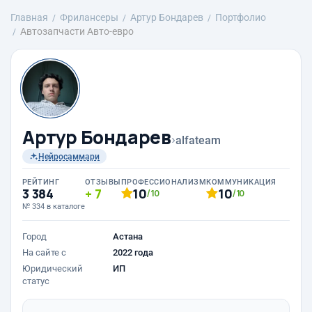
Главная
Фрилансеры
Артур Бондарев
Портфолио
Автозапчасти Авто-евро
Артур Бондарев
›
alfateam
Нейросаммари
РЕЙТИНГ
ОТЗЫВЫ
ПРОФЕССИОНАЛИЗМ
КОММУНИКАЦИЯ
3 384
7
10
10
/10
/10
№ 334 в каталоге
Город
Астана
На сайте с
2022 года
Юридический
ИП
статус