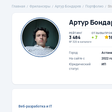
Главная
Фрилансеры
Артур Бондарев
Портфолио
St
Артур Бонда
РЕЙТИНГ
ОТЗЫВЫ
ПРО
3 484
7
1
№ 320 в каталоге
Город
Астан
На сайте с
2022 г
Юридический
ИП
статус
Веб-разработка и IT