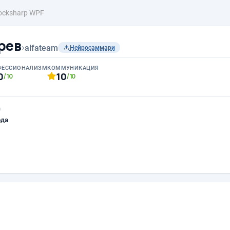
ocksharp WPF
рев
›
alfateam
Нейросаммари
ФЕССИОНАЛИЗМ
КОММУНИКАЦИЯ
0
10
/10
/10
а
ода