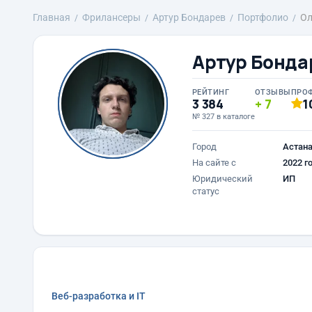
Главная
Фрилансеры
Артур Бондарев
Портфолио
Ол
Артур Бонда
РЕЙТИНГ
ОТЗЫВЫ
ПРО
3 384
7
1
№ 327 в каталоге
Город
Астан
На сайте с
2022 г
Юридический
ИП
статус
Веб-разработка и IT