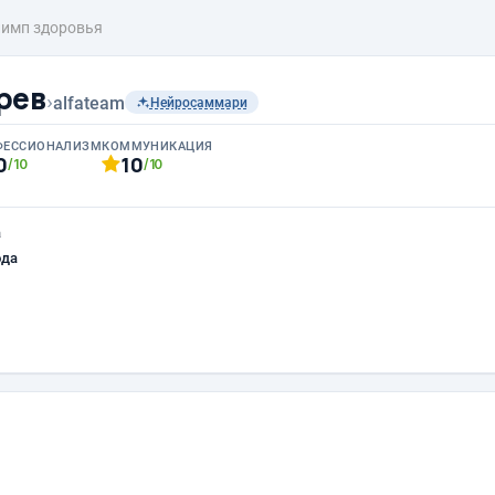
имп здоровья
рев
›
alfateam
Нейросаммари
ФЕССИОНАЛИЗМ
КОММУНИКАЦИЯ
0
10
/10
/10
а
ода