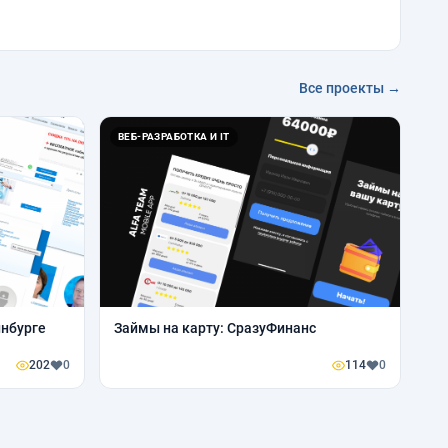
Все проекты →
ВЕБ-РАЗРАБОТКА И IT
инбурге
Займы на карту: СразуФинанс
202
0
114
0