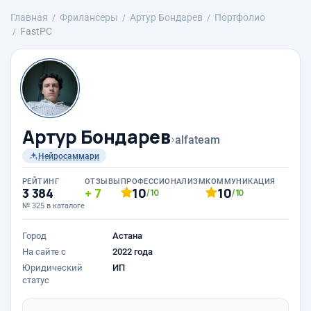
Главная
Фрилансеры
Артур Бондарев
Портфолио
FastPC
Артур Бондарев
›
alfateam
Нейросаммари
РЕЙТИНГ
ОТЗЫВЫ
ПРОФЕССИОНАЛИЗМ
КОММУНИКАЦИЯ
3 384
7
10
10
/10
/10
№ 325 в каталоге
Город
Астана
На сайте с
2022 года
Юридический
ИП
статус