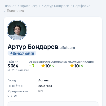
Главная
Фрилансеры
Артур Бондарев
Портфолио
Поисковик
Артур Бондарев
›
alfateam
Нейросаммари
РЕЙТИНГ
ОТЗЫВЫ
ПРОФЕССИОНАЛИЗМ
КОММУНИКАЦИЯ
3 384
7
10
10
/10
/10
№ 328 в каталоге
Город
Астана
На сайте с
2022 года
Юридический
ИП
статус