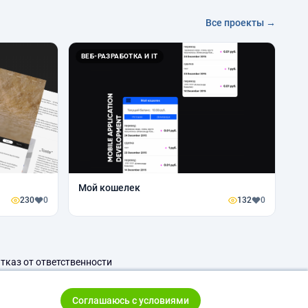
Все проекты →
ВЕБ-РАЗРАБОТКА И IT
Мой кошелек
230
0
132
0
тказ от ответственности
Соглашаюсь с условиями