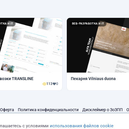
ТКА И IT
ВЕБ-РАЗРАБОТКА И IT
возки TRANSLINE
Пекарня Vilniaus duona
113
0
Оферта
Политика конфиденциальности
Дисклеймер о ЗоЗПП
О
глашаетесь с условиями
использования файлов cookie