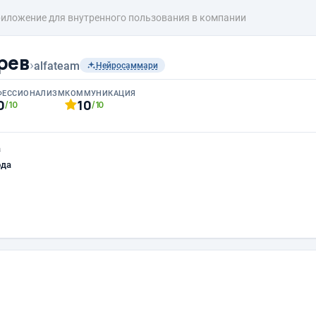
иложение для внутренного пользования в компании
рев
›
alfateam
Нейросаммари
ФЕССИОНАЛИЗМ
КОММУНИКАЦИЯ
0
10
/10
/10
а
ода