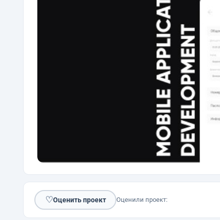
♡
Оценить проект
Оценили проект: