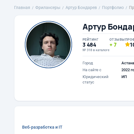
Главная
Фрилансеры
Артур Бондарев
Портфолио
Пр
Артур Бонда
РЕЙТИНГ
ОТЗЫВЫ
ПРО
3 484
7
1
№ 318 в каталоге
Город
Астан
На сайте с
2022 г
Юридический
ИП
статус
Веб-разработка и IT