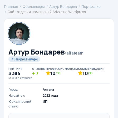
Главная
Фрилансеры
Артур Бондарев
Портфолио
Сайт отделки помещений Arivxe на Wordpress
Артур Бондарев
›
alfateam
Нейросаммари
РЕЙТИНГ
ОТЗЫВЫ
ПРОФЕССИОНАЛИЗМ
КОММУНИКАЦИЯ
3 384
7
10
10
/10
/10
№ 333 в каталоге
Город
Астана
На сайте с
2022 года
Юридический
ИП
статус