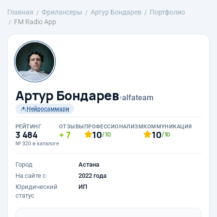
Главная
Фрилансеры
Артур Бондарев
Портфолио
FM Radio App
Артур Бондарев
›
alfateam
Нейросаммари
РЕЙТИНГ
ОТЗЫВЫ
ПРОФЕССИОНАЛИЗМ
КОММУНИКАЦИЯ
3 484
7
10
10
/10
/10
№ 320 в каталоге
Город
Астана
На сайте с
2022 года
Юридический
ИП
статус