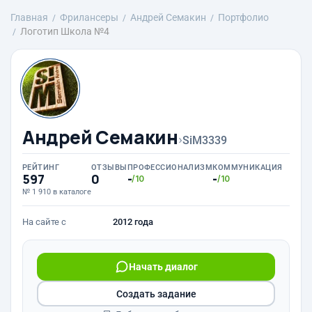
Главная
Фрилансеры
Андрей Семакин
Портфолио
Логотип Школа №4
Андрей Семакин
›
SiM3339
РЕЙТИНГ
ОТЗЫВЫ
ПРОФЕССИОНАЛИЗМ
КОММУНИКАЦИЯ
597
0
-
-
/10
/10
№ 1 910 в каталоге
На сайте с
2012 года
Начать диалог
Создать задание