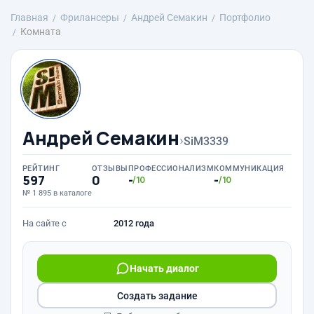
Главная
Фрилансеры
Андрей Семакин
Портфолио
Комната
Андрей Семакин
›
SiM3339
РЕЙТИНГ
ОТЗЫВЫ
ПРОФЕССИОНАЛИЗМ
КОММУНИКАЦИЯ
597
0
-
-
/10
/10
№ 1 895 в каталоге
На сайте с
2012 года
Начать диалог
Создать задание