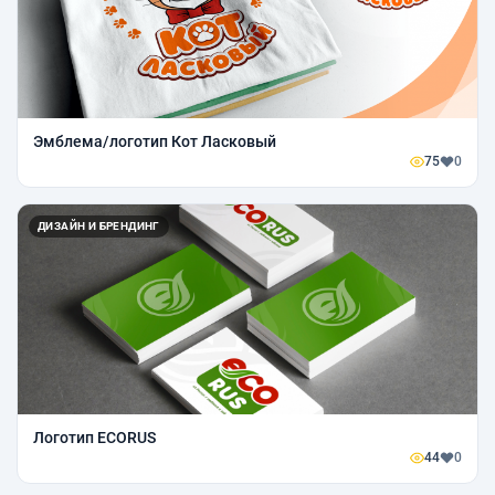
Эмблема/логотип Кот Ласковый
75
0
ДИЗАЙН И БРЕНДИНГ
Логотип ECORUS
44
0