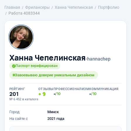
Главная
Фрилансеры
Ханна Чепелинская
Портфолио
Работа 4083344
Ханна Чепелинская
›
hannachep
Паспорт верифицирован
Завоевываю доверие уникальным дизайном
РЕЙТИНГ
ОТЗЫВЫ
ПРОФЕССИОНАЛИЗМ
КОММУНИКАЦИЯ
201
9
-
-
/10
/10
№ 6 452 в каталоге
Город
Минск
На сайте с
2021 года