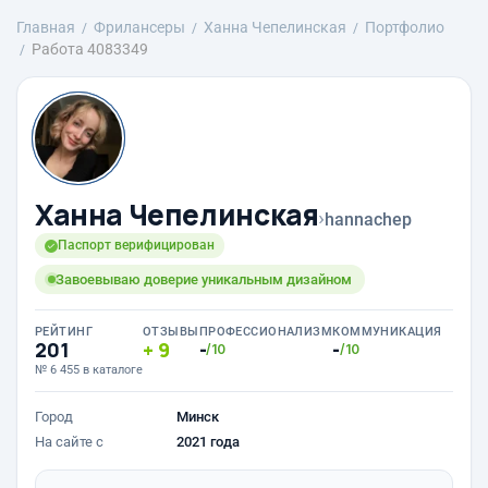
Главная
Фрилансеры
Ханна Чепелинская
Портфолио
Работа 4083349
Ханна Чепелинская
›
hannachep
Паспорт верифицирован
Завоевываю доверие уникальным дизайном
РЕЙТИНГ
ОТЗЫВЫ
ПРОФЕССИОНАЛИЗМ
КОММУНИКАЦИЯ
201
9
-
-
/10
/10
№ 6 455 в каталоге
Город
Минск
На сайте с
2021 года