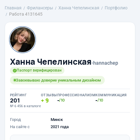
Главная
Фрилансеры
Ханна Чепелинская
Портфолио
Работа 4131645
Ханна Чепелинская
›
hannachep
Паспорт верифицирован
Завоевываю доверие уникальным дизайном
РЕЙТИНГ
ОТЗЫВЫ
ПРОФЕССИОНАЛИЗМ
КОММУНИКАЦИЯ
201
9
-
-
/10
/10
№ 6 456 в каталоге
Город
Минск
На сайте с
2021 года